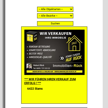
*** WIR FÜHREN IHREN VERKAUF ZUM
ERFOLG ! ***
6422 Stams